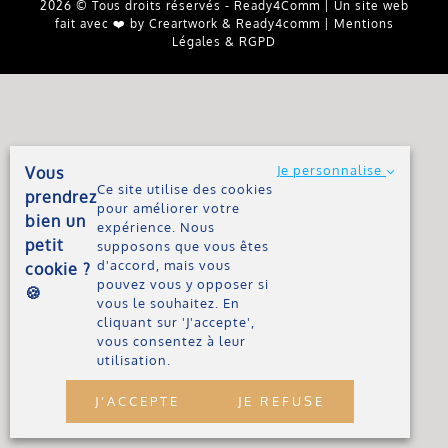
2026 © Tous droits réservés - Ready4Comm | Un site web
fait avec ❤️ by
Creartwork
&
Ready4comm
|
Mentions
Légales
& RGPD
Je personnalise
Vous
Ce site utilise des cookies
prendrez
pour améliorer votre
bien un
expérience. Nous
petit
supposons que vous êtes
d'accord, mais vous
cookie ?
pouvez vous y opposer si
🍪
vous le souhaitez. En
cliquant sur 'J'accepte',
vous consentez à leur
utilisation.
J'ACCEPTE
JE REFUSE